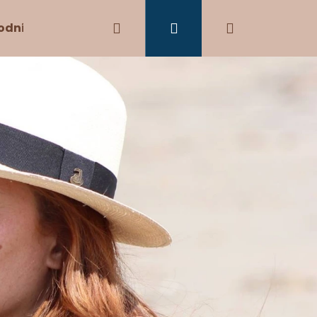
Hledat
Přihlášení
Nákupní
odní podmínky
Kontakty
košík
Následující
SIC WHITE