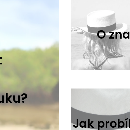
O zna
t
ouku?
Jak prob