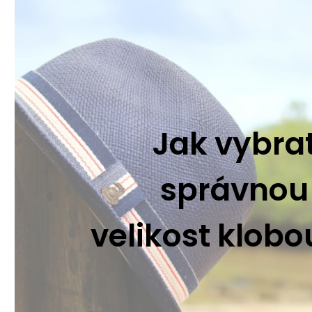
Jak vybra
správnou
velikost klob