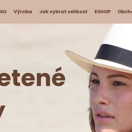
INO
Výroba
Jak vybrat velikost
ESHOP
Obch
Co potřebujete najít?
HLEDAT
etené
Doporučujeme
y
PANAMA CLASSIC LADY NATURAL
JAPONISM CLAS