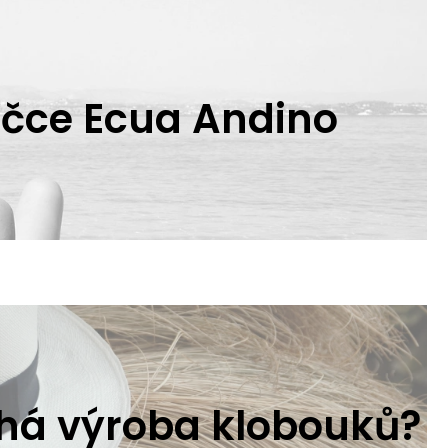
čce Ecua Andino
íhá výroba klobouků?