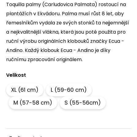
Toquilla palmy (Carludovica Palmata) rostoucí na
a
plantážích v Ekvádoru. Palma musí růst 8 let, aby
j
í
řemeslníkům vydala ze svých stonků ta nejjemnější
t
a nejkvalitnější vlákna, která jsou poté použita pro
?
ruční výrobu originálních klobouků značky Ecua -
Andino. Každý klobouk Ecua - Andino je díky
ručnímu zpracování originálem.
HLEDAT
Velikost
XL (61 cm)
L (59-60 cm)
D
o
M (57-58 cm)
S (55-56cm)
p
o
r
u
č