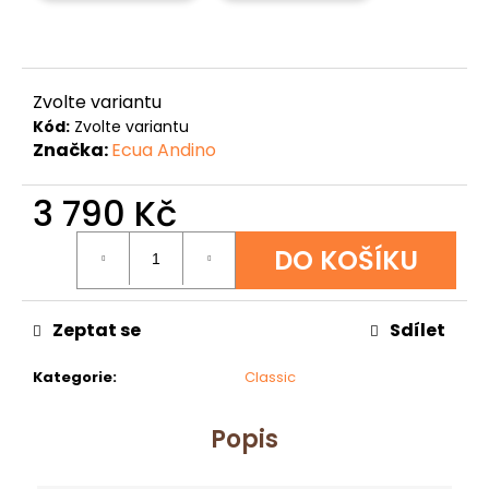
u
j
e
m
e
Zvolte variantu
Kód:
Zvolte variantu
Značka:
Ecua Andino
JAPONISM
CLASSIC
WHITE
3 790 Kč
3
Měrná
790
DO KOŠÍKU
Kč
cena:
Zeptat se
Sdílet
Kategorie
:
Classic
Popis