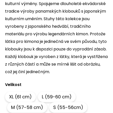
kulturní výměny. Spojujeme dlouholeté ekvádorské
a
tradice výroby panamských klobouků s japonským
j
í
kulturním uměním. Stuhy této kolekce jsou
t
vyrobeny z japonského hedvábí, tradičního
?
materiálu pro výrobu legendárních kimon. Protože
látka pro kimona je jedinečná ve svém původu, tyto
klobouky jsou k dispozici pouze do vyprodání zásob.
HLEDAT
Každý klobouk je vyroben z látky, která je vystřižena
z různých částí a může se mírně lišit od obrázku,
což jej činí jedinečným.
D
o
Velikost
p
o
r
XL (61 cm)
L (59-60 cm)
u
M (57-58 cm)
S (55-56cm)
č