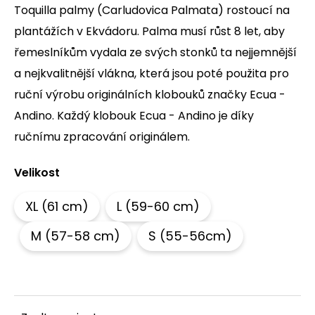
Toquilla palmy (Carludovica Palmata) rostoucí na
a
plantážích v Ekvádoru. Palma musí růst 8 let, aby
j
í
řemeslníkům vydala ze svých stonků ta nejjemnější
t
a nejkvalitnější vlákna, která jsou poté použita pro
?
ruční výrobu originálních klobouků značky Ecua -
Andino. Každý klobouk Ecua - Andino je díky
ručnímu zpracování originálem.
HLEDAT
Velikost
XL (61 cm)
L (59-60 cm)
D
o
M (57-58 cm)
S (55-56cm)
p
o
r
u
č