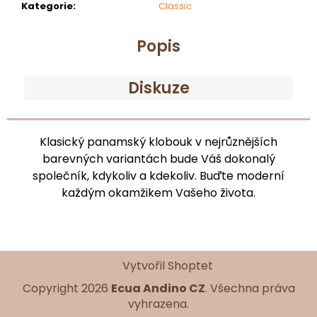
Kategorie
:
Classic
Popis
Diskuze
Klasický panamský klobouk v nejrůznějších
barevných variantách bude Váš dokonalý
společník, kdykoliv a kdekoliv. Buďte moderní
každým okamžikem Vašeho života.
Z
Vytvořil Shoptet
á
Copyright 2026
Ecua Andino CZ
. Všechna práva
p
vyhrazena.
a