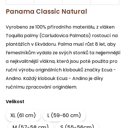
a
Panama Classic Natural
j
í
Vyrobeno ze 100% přírodního materiálu, z vláken
t
?
Toquilla palmy (Carludovica Palmata) rostoucí na
plantážích v Ekvádoru. Palma musí růst 8 let, aby
řemeslníkům vydala ze svých stonků ta nejjemnější
a nejkvalitnější vlákna, která jsou poté použita pro
HLEDAT
ruční výrobu originálních klobouků značky Ecua -
Andino. Každý klobouk Ecua - Andino je díky
D
ručnímu zpracování originálem.
o
p
Velikost
o
r
XL (61 cm)
L (59-60 cm)
u
č
M (57-58 cm)
S (55-56cm)