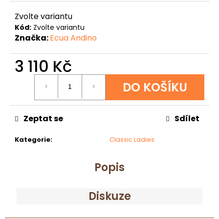
u
j
Zvolte variantu
e
Kód:
Zvolte variantu
m
Značka:
Ecua Andino
e
3 110 Kč
TRILBY
Měrná
BROWN
DO KOŠÍKU
-
cena:
WHITE
BAND
Zeptat se
Sdílet
3
010
Kč
Kategorie
:
Classic Ladies
Popis
Diskuze