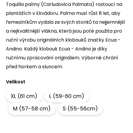
Toquilla palmy (Carludovica Palmata) rostoucí na
a
plantážích v Ekvádoru. Palma musí růst 8 let, aby
j
í
řemeslníkům vydala ze svých stonků ta nejjemnější
t
a nejkvalitnější vlákna, která jsou poté použita pro
?
ruční výrobu originálních klobouků značky Ecua -
Andino. Každý klobouk Ecua - Andino je díky
ručnímu zpracování originálem. Výborně chrání
HLEDAT
před horkem a sluncem.
Velikost
D
o
XL (61 cm)
L (59-60 cm)
p
o
M (57-58 cm)
S (55-56cm)
r
u
č