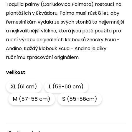
Toquilla palmy (Carludovica Palmata) rostoucí na
a
plantážích v Ekvádoru. Palma musí růst 8 let, aby
j
í
řemeslníkům vydala ze svých stonků ta nejjemnější
t
a nejkvalitnější vlákna, která jsou poté použita pro
?
ruční výrobu originálních klobouků značky Ecua -
Andino. Každý klobouk Ecua - Andino je díky
ručnímu zpracování originálem.
HLEDAT
Velikost
XL (61 cm)
L (59-60 cm)
D
o
M (57-58 cm)
S (55-56cm)
p
o
r
u
č