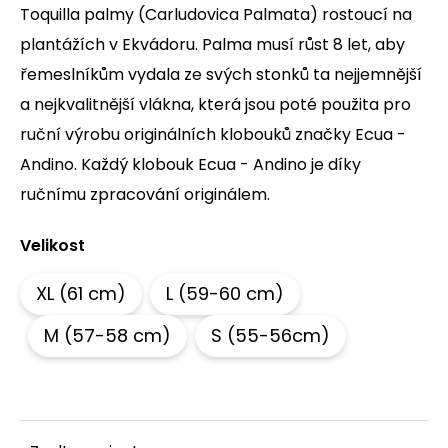
Toquilla palmy (Carludovica Palmata) rostoucí na
a
plantážích v Ekvádoru. Palma musí růst 8 let, aby
j
í
řemeslníkům vydala ze svých stonků ta nejjemnější
t
a nejkvalitnější vlákna, která jsou poté použita pro
?
ruční výrobu originálních klobouků značky Ecua -
Andino. Každý klobouk Ecua - Andino je díky
ručnímu zpracování originálem.
HLEDAT
Velikost
XL (61 cm)
L (59-60 cm)
D
o
M (57-58 cm)
S (55-56cm)
p
o
r
u
č